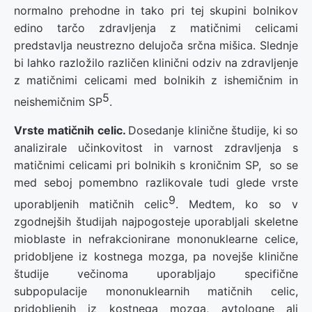
normalno prehodne in tako pri tej skupini bolnikov
edino tarčo zdravljenja z matičnimi celicami
predstavlja neustrezno delujoča srčna mišica. Slednje
bi lahko razložilo različen klinični odziv na zdravljenje
z matičnimi celicami med bolnikih z ishemičnim in
5
neishemičnim SP
.
Vrste matičnih celic.
Dosedanje klinične študije, ki so
analizirale učinkovitost in varnost zdravljenja s
matičnimi celicami pri bolnikih s kroničnim SP, so se
med seboj pomembno razlikovale tudi glede vrste
9
uporabljenih matičnih celic
. Medtem, ko so v
zgodnejših študijah najpogosteje uporabljali skeletne
mioblaste in nefrakcionirane mononuklearne celice,
pridobljene iz kostnega mozga, pa novejše klinične
študije večinoma uporabljajo specifične
subpopulacije mononuklearnih matičnih celic,
pridobljenih iz kostnega mozga, avtologne ali