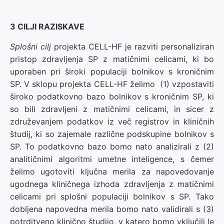
3 CILJI RAZISKAVE
Splošni cilj
projekta CELL-HF je razviti personaliziran
pristop zdravljenja SP z matičnimi celicami, ki bo
uporaben pri široki populaciji bolnikov s kroničnim
SP. V sklopu projekta CELL-HF želimo (1) vzpostaviti
široko podatkovno bazo bolnikov s kroničnim SP, ki
so bili zdravljeni z matičnimi celicami, in sicer z
združevanjem podatkov iz več registrov in kliničnih
študij, ki so zajemale različne podskupine bolnikov s
SP. To podatkovno bazo bomo nato analizirali z (2)
analitičnimi algoritmi umetne inteligence, s čemer
želimo ugotoviti ključna merila za napovedovanje
ugodnega kliničnega izhoda zdravljenja z matičnimi
celicami pri splošni populaciji bolnikov s SP. Tako
dobljena napovedna merila bomo nato validirali s (3)
potrditveno klinično študijo, v katero bomo vključili le