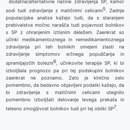
dodatne/alternativne načine zdravljenja SP, kamor
5
sodi tudi zdravljenje z matičnimi celicami
. Zadnje
populacijske analize kažejo tudi, da s staranjem
prebivalstva močno narašča tudi pojavnost bolnikov
s SP z ohranjenim iztisnim deležem. Zaenkrat so
učinki medikamentoznega in nemedikamentoznega
zdravljenja pri teh bolnikih omejeni zlasti na
zdravljenje simptomov srčnega popuščanja in
6
spremljajočih bolezni
, učinkovite terapije SP, ki bi
izboljšala prognozo pa pri tej podskupini bolnikov
zaenkrat ne poznamo. Zato je klnično zelo
pomembno, da bedavno objavljeni podatki kažejo, da
bi zdravljenje s matičnimi celicami utegnilo
pomembno izboljšati delovanje levega prekata in
7
telesno zmogljivost bolnikov tudi pri tej obliki SP
.