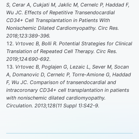
S, Cerar A, Cukjati M, Jaklic M, Cernelc P, Haddad F,
Wu JC. Effects of Repetitive Transendocardial
CD34+ Cell Transplantation in Patients With
Nonischemic Dilated Cardiomyopathy. Circ Res.
2018;123:389-396.
Vrtovec B, Bolli R. Potential Strategies for Clinical
Translation of Repeated Cell Therapy. Circ Res.
2019;124:690-692.
Vrtovec B, Poglajen G, Lezaic L, Sever M, Socan
A, Domanovic D, Cernelc P, Torre-Amione G, Haddad
F, Wu JC. Comparison of transendocardial and
intracoronary CD34+ cell transplantation in patients
with nonischemic dilated cardiomyopathy.
Circulation. 2013;128(11 Suppl 1):S42-9.