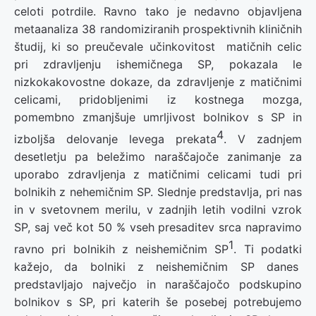
celoti potrdile. Ravno tako je nedavno objavljena
metaanaliza 38 randomiziranih prospektivnih kliničnih
študij, ki so preučevale učinkovitost matičnih celic
pri zdravljenju ishemičnega SP, pokazala le
nizkokakovostne dokaze, da zdravljenje z matičnimi
celicami, pridobljenimi iz kostnega mozga,
pomembno zmanjšuje umrljivost bolnikov s SP in
4
izboljša delovanje levega prekata
. V zadnjem
desetletju pa beležimo naraščajoče zanimanje za
uporabo zdravljenja z matičnimi celicami tudi pri
bolnikih z nehemičnim SP. Slednje predstavlja, pri nas
in v svetovnem merilu, v zadnjih letih vodilni vzrok
SP, saj več kot 50 % vseh presaditev srca napravimo
1
ravno pri bolnikih z neishemičnim SP
. Ti podatki
kažejo, da bolniki z neishemičnim SP danes
predstavljajo največjo in naraščajočo podskupino
bolnikov s SP, pri katerih še posebej potrebujemo