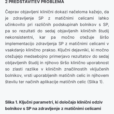
2 PREDSTAVITEV PROBLEMA
Čeprav objavljeni klinični dokazi načeloma kažejo, da
je zdravljenje SP z matičnimi celicami lahko
učinkovito pri različnih podskupinah bolnikov s SP,
pa so rezultati do sedaj objavljenih kliničnih študij
nekonsistentni, kar pa močno otežuje širšo
implementacijo zdravljenja SP z matičnimi celicami v
vsakdanjo klinično prakso. Ključni dejavniki, ki močno
otežujejo medsebojno primerjavo rezultatov do sedaj
obljavljenih študij in njihovo širšo klinično uporabnost
so zlasti razlike v kliničnih značilnostih vključenih
bolnikov, vrsti uporabljenih matičnih celic in njihovem
številu ter načinih aplikacije matičnih celic (Slika 1).
Slika 1. Ključni parametri, ki določajo klinični odziv
bolnikov s SP na zdravljenje z matičnimi celicami