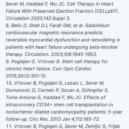
Sever M, Haddad F, Wu JC. Cell Therapy in Heart
Failure With Preserved Ejection Fraction (CELLpEF).
Circulation 2020;142:Suppl 3.
Bello D, Shah DJ, Farah GM, et al. Gadolinium
cardiovascular magnetic resonance predicts
reversible myocardial dysfunction and remodeling in
patients with heart failure undergoing beta-blocker
therapy. Circulation. 2003;108:1945-1953.
Poglajen G, Vrtovec B. Stem cell therapy for
chronic heart failure. Curr Opin Cardiol.
2015;30(3):301-10.
Vrtovec B, Poglajen G, Lezaic L, Sever M,
Domanovic D, Cernelc P, Socan A, Schrepfer S,
Torre-Amione G, Haddad F, Wu JC. Effects of
intracoronary CD34+ stem cell transplantation in
nonischemic dilated cardiomyopathy patients: 5-year
follow-up. Circ Res. 2013 Jan 4;112:165-73.
Vrtovec B, Poglajen G, Sever M, Zemljic G, Frljak