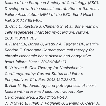
failure of the European Society of Cardiology (ESC).
Developed with the special contribution of the Heart
Failure Association (HFA) of the ESC. Eur J Heart
Fail. 2016;18:891-975.
Orlic D, Kajstura J, Chimenti S, et al. Bone marrow
cells regenerate infarcted myocardium. Nature.
2001;410:701–705.
Fisher SA, Doree C, Mathur A, Taggart DP, Martin-
Rendon E. Cochrane Corner: stem cell therapy for
chronic ischaemic heart disease and congestive
heart failure. Heart. 2018;104:8-10.
Vrtovec B. Cell Therapy for Nonischemic
Cardiomyopathy: Current Status and Future
Perspectives. Circ Res. 2018;122:28-30.
Nair N. Epidemiology and pathogenesis of heart
failure with preserved ejection fraction. Rev
Cardiovasc Med. 2020;21:531-540.
Vrtovec B, Frljak S, Poglajen G, Zemljic G, Cerar A,