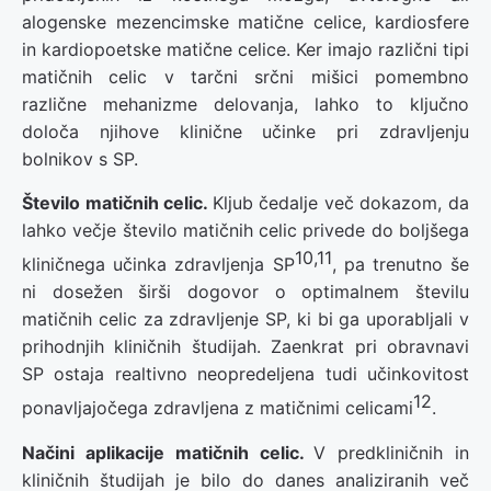
alogenske mezencimske matične celice, kardiosfere
in kardiopoetske matične celice. Ker imajo različni tipi
matičnih celic v tarčni srčni mišici pomembno
različne mehanizme delovanja, lahko to ključno
določa njihove klinične učinke pri zdravljenju
bolnikov s SP.
Število matičnih celic.
Kljub čedalje več dokazom, da
lahko večje število matičnih celic privede do boljšega
10,11
kliničnega učinka zdravljenja SP
, pa trenutno še
ni dosežen širši dogovor o optimalnem številu
matičnih celic za zdravljenje SP, ki bi ga uporabljali v
prihodnjih kliničnih študijah. Zaenkrat pri obravnavi
SP ostaja realtivno neopredeljena tudi učinkovitost
12
ponavljajočega zdravljena z matičnimi celicami
.
Načini aplikacije matičnih celic.
V predkliničnih in
kliničnih študijah je bilo do danes analiziranih več