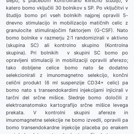
slepo, s placebom kontrolirano klinično študijo, v
katero bomo vključili 30 bolnikov s SP. Po vključitvi v
študijo bomo pri vseh bolnikih najprej opravili 5-
dnevno stimulacijo in mobilizacijo matičnih celic z
granulocite stimulirajočim faktorjem (G-CSF). Nato
bomo bolnike v razmerju 2:1 randomizirali v aktivno
(skupina SC) ali kontrolno skupino (Kontrolna
skupina). Pri bolnikih v skupini SC bomo po
opravljeni stimulaciji in mobilizaciji opravili aferezo;
tako dobljene celice bomo nato še dodatno
selekcionirali z imunomagnetno selekcijo, končni
celični produkt (6 ml suspenzije CD34+ celic) pa
bomo nato s transendokardimi injekcijami injicirali v
tarčni del srčne mišice. Slednje bomo določili z
elektroanatomsko kartografijo srčne mišice levega
prekata. V kontrolni skupini afereze in
imunomagnetne selekcije ne bomo izvedli, opravili pa
bomo transendokardne injekcije placeba po enakem