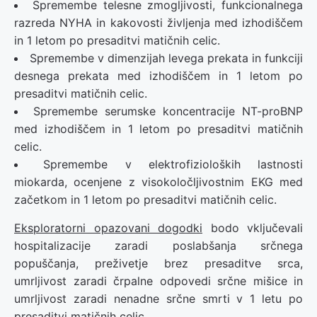
Spremembe telesne zmogljivosti, funkcionalnega
razreda NYHA in kakovosti življenja med izhodiščem
in 1 letom po presaditvi matičnih celic.
Spremembe v dimenzijah levega prekata in funkciji
desnega prekata med izhodiščem in 1 letom po
presaditvi matičnih celic.
Spremembe serumske koncentracije NT-proBNP
med izhodiščem in 1 letom po presaditvi matičnih
celic.
Spremembe v elektrofizioloških lastnosti
miokarda, ocenjene z visokoločljivostnim EKG med
začetkom in 1 letom po presaditvi matičnih celic.
Eksploratorni opazovani dogodki
bodo vključevali
hospitalizacije zaradi poslabšanja srčnega
popuščanja, preživetje brez presaditve srca,
umrljivost zaradi črpalne odpovedi srčne mišice in
umrljivost zaradi nenadne srčne smrti v 1 letu po
presaditvi matičnih celic.