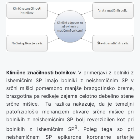
Klinične značilnosti bolnikov.
V primerjavi z bolniki z
ishemičnim SP imajo bolniki z neishemičnim SP v
srčni mišici pomembno manjše brazgotinsko breme,
brazgotina pa redkeje zajema celotno debelino stene
srčne mišice. Ta razlika nakazuje, da je temeljni
patofiziološki mehanizem okvare srčne mišice pri
bolnikih z neishemičnim SP bolj reverzibilen kot pri
8
bolnikih z ishemičnim SP
. Poleg tega so pri
neishemičnem SP epikardne koronarne arterije