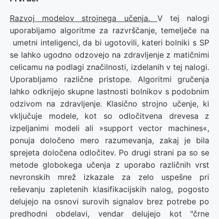
Razvoj modelov strojnega učenja.
V tej nalogi
uporabljamo algoritme za razvrščanje, temelječe na
umetni inteligenci, da bi ugotovili, kateri bolniki s SP
se lahko ugodno odzovejo na zdravljenje z matičnimi
celicamu na podlagi značilnosti, izdelanih v tej nalogi.
Uporabljamo različne pristope. Algoritmi gručenja
lahko odkrijejo skupne lastnosti bolnikov s podobnim
odzivom na zdravljenje. Klasično strojno učenje, ki
vključuje modele, kot so odločitvena drevesa z
izpeljanimi modeli ali »support vector machines«,
ponuja določeno mero razumevanja, zakaj je bila
sprejeta določena odločitev. Po drugi strani pa so se
metode globokega učenja z uporabo različnih vrst
nevronskih mrež izkazale za zelo uspešne pri
reševanju zapletenih klasifikacijskih nalog, pogosto
delujejo na osnovi surovih signalov brez potrebe po
predhodni obdelavi, vendar delujejo kot "črne