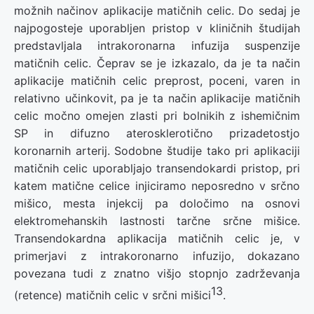
možnih načinov aplikacije matičnih celic. Do sedaj je
najpogosteje uporabljen pristop v kliničnih študijah
predstavljala intrakoronarna infuzija suspenzije
matičnih celic. Čeprav se je izkazalo, da je ta način
aplikacije matičnih celic preprost, poceni, varen in
relativno učinkovit, pa je ta način aplikacije matičnih
celic močno omejen zlasti pri bolnikih z ishemičnim
SP in difuzno aterosklerotično prizadetostjo
koronarnih arterij. Sodobne študije tako pri aplikaciji
matičnih celic uporabljajo transendokardi pristop, pri
katem matične celice injiciramo neposredno v srčno
mišico, mesta injekcij pa določimo na osnovi
elektromehanskih lastnosti tarčne srčne mišice.
Transendokardna aplikacija matičnih celic je, v
primerjavi z intrakoronarno infuzijo, dokazano
povezana tudi z znatno višjo stopnjo zadrževanja
13
(retence) matičnih celic v srčni mišici
.