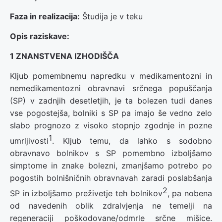
Faza in realizacija:
Študija je v teku
Opis raziskave
:
1 ZNANSTVENA IZHODIŠČA
Kljub pomembnemu napredku v medikamentozni in
nemedikamentozni obravnavi srčnega popuščanja
(SP) v zadnjih desetletjih, je ta bolezen tudi danes
vse pogostejša, bolniki s SP pa imajo še vedno zelo
slabo prognozo z visoko stopnjo zgodnje in pozne
1
umrljivosti
. Kljub temu, da lahko s sodobno
obravnavo bolnikov s SP pomembno izboljšamo
simptome in znake bolezni, zmanjšamo potrebo po
pogostih bolnišničnih obravnavah zaradi poslabšanja
2
SP in izboljšamo preživetje teh bolnikov
, pa nobena
od navedenih oblik zdralvjenja ne temelji na
regeneraciji poškodovane/odmrle srčne mišice.