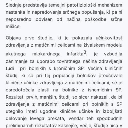
Slednje predstavlja temeljni patofiziološki mehanizem
nastanka in napredovanja srčnega popušanja, ki pa ni
neposredno odvisen od načina poškodbe srčne
mišice.
Objava prve študije, ki je pokazala učinkovitost
zdravljenja z matičnimi celicami na živalskem modelu
3
akutnega miokardnega infarkta
, je vzbudila
zanimanje za uporabo tovrstnega načina zdravljenja
tudi pri bolnikih s kroničnim SP. Večina kliničnih
študij, ki so pri tej populaciji bolnikov preučevale
klinične učinke zdravljenja z matičnimi celicami, se je
osredotočala zlasti na bolnike z ishemičnim SP.
Rezultati prvih, manjših, študij so sicer nakazali, da bi
zdravljenje z matičnimi celicami pri bolnikih s SP
utegnilo imeti ugodne klinične učinke in izboljšati
delovanje levega prekata, vendar teh spodbudnih
preliminarnih rezultatov kasnejše, večje, študije niso v